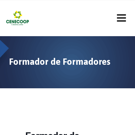
Skip
to
content
Formador de Formadores