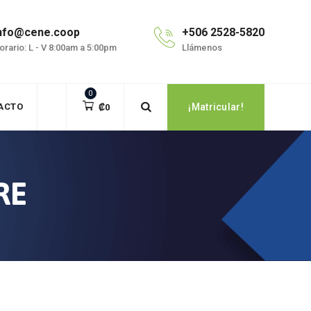
nfo@cene.coop
+506 2528-5820
orario: L - V 8:00am a 5:00pm
Llámenos
0
ACTO
¡Matricular!
₡
0
RE