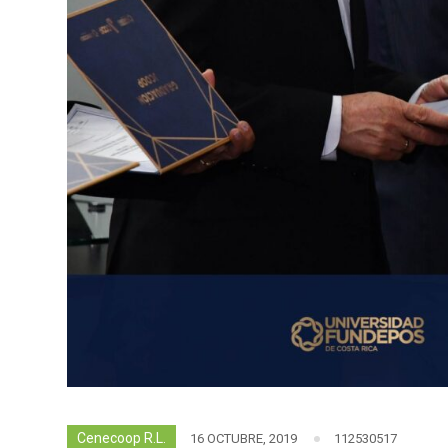
Cenecoop R.L.
16 OCTUBRE, 2019
112530517